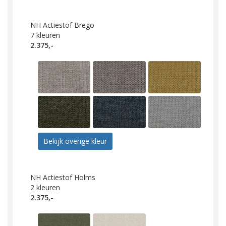
NH Actiestof Brego
7
kleuren
2.375,-
Bekijk overige kleur
NH Actiestof Holms
2
kleuren
2.375,-