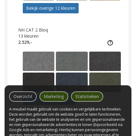
Bekijk overige 12 kleuren
NH CAT 2 Bloq
13
kleuren
2.529,-
Overzicht
Marketing
Statistieken
Bekijk overige 7 kleuren
A-meubel maakt gebruik van cookies en vergelijkbare technieken.
Deze worden gebruikt om de website goed te laten functioneren,
het gebruik van de website te analyseren en om gepersonaliseerde
NH CAT 2 Jeep
en niet-gepersonaliseerde advertenties te tonen (bijvoorbeeld via
5
kleuren
Google Ads en remarketing). Hierbij kunnen persoonsgegevens
2.529,-
worden gebruikt om advertenties beter op jouw interesses af te