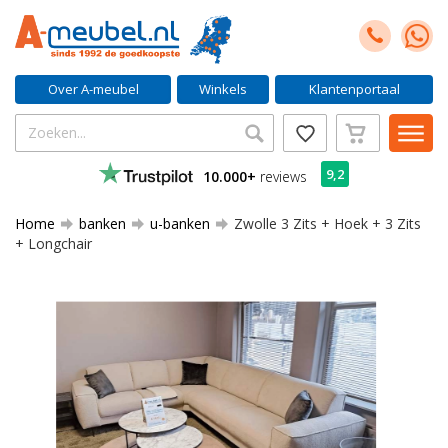
Over A-meubel
Winkels
Klantenportaal
9,2
10.000+
reviews
Home
banken
u-banken
Zwolle 3 Zits + Hoek + 3 Zits
+ Longchair