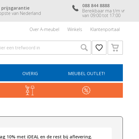
088 844 8888
 prijsgarantie
Bereikbaar ma t/m vr
pste van Nederland
van 09:00 tot 17:00
Over A-meubel
Winkels
Klantenportaal
OVERIG
MEUBEL OUTLET!
g 10% met iDEAL en de rest bij aflevering.