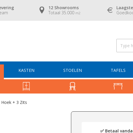
evering
12 Showrooms
Laagste
team
Totaal 35.000
Goedkoo
m2
KASTEN
STOELEN
TAFELS
 Hoek + 3 Zits
✅ Betaal vandaa