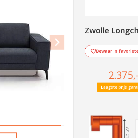
Zwolle Longcha
Bewaar in favoriet
2.375,
Laagste prijs gara
301 cm