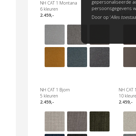
gepersonaliseerde ad
NH CAT 1 Montana
NH CAT 
persoonsgegevens wo
6
kleuren
5
kleure
2.459,-
2.459,-
Door op ‘
Alles toesta
NH CAT 1 Bjorn
NH CAT 
5
kleuren
10
kleur
2.459,-
2.459,-