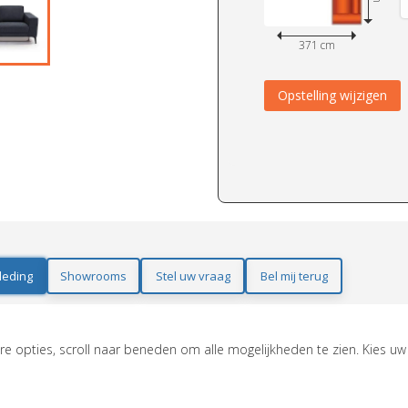
371 cm
Opstelling wijzigen
leding
Showrooms
Stel uw vraag
Bel mij terug
e opties, scroll naar beneden om alle mogelijkheden te zien. Kies uw