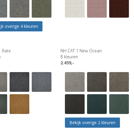
jk overige 4 kleuren
1 Rate
NH CAT 1 New Ocean
n
8
kleuren
2.459,-
Bekijk overige 2 kleuren