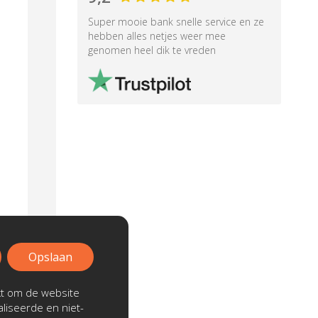
Super mooie bank snelle service en ze
hebben alles netjes weer mee
genomen heel dik te vreden
Opslaan
kt om de website
liseerde en niet-