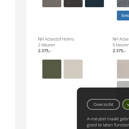
Beki
NH Actiestof Holms
NH Acties
2
kleuren
6
kleure
2.375,-
2.375,-
Overzicht
A-meubel maakt gebru
goed te laten functi