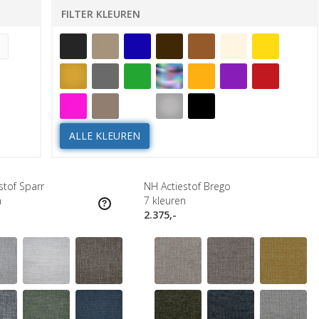
FILTER KLEUREN
ALLE KLEUREN
stof Sparr
NH Actiestof Brego
n
7
kleuren
2.375,-