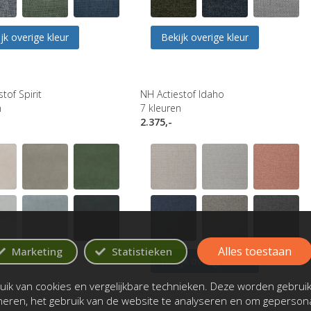
jk overige kleur
Bekijk overige kleur
tof Spirit
NH Actiestof Idaho
n
7
kleuren
2.375,-
Alles toestaan
Marketing
Statistieken
Bekijk overige kleur
ik van cookies en vergelijkbare technieken. Deze worden gebrui
oneren, het gebruik van de website te analyseren en om gepersona