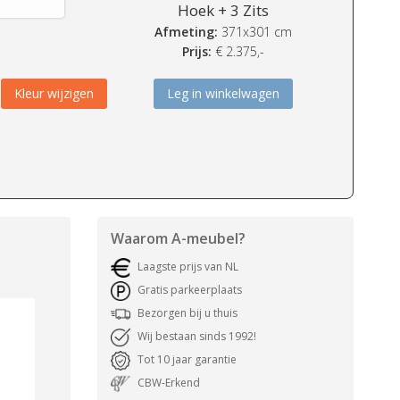
Hoek + 3 Zits
Afmeting:
371x301 cm
Prijs:
€
2.375,-
Kleur wijzigen
Leg in winkelwagen
Waarom
A-meubel
?
Laagste prijs van NL
Gratis parkeerplaats
Bezorgen bij u thuis
Wij bestaan sinds 1992!
Tot 10 jaar garantie
CBW-Erkend