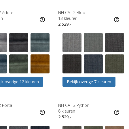
2 Adore
NH CAT 2 Bloq
en
13
kleuren
2.529,-
jk overige 12 kleuren
Bekijk overige 7 kleuren
 Porta
NH CAT 2 Python
n
8
kleuren
2.529,-