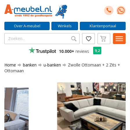
Over A-meubel
Winkels
Klantenportaal
9,2
10.000+
reviews
Home
banken
u-banken
Zwolle Ottomaan + 2 Zits +
Ottomaan