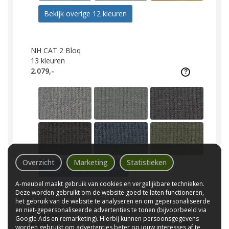
Bekijk overige 12 kleuren
NH CAT 2 Bloq
13
kleuren
2.079,-
Overzicht
Marketing
Statistieken
Bekijk overige 7 kleuren
A-meubel maakt gebruik van cookies en vergelijkbare technieken.
Deze worden gebruikt om de website goed te laten functioneren,
het gebruik van de website te analyseren en om gepersonaliseerde
NH CAT 2 Jeep
en niet-gepersonaliseerde advertenties te tonen (bijvoorbeeld via
5
kleuren
Google Ads en remarketing). Hierbij kunnen persoonsgegevens
2.079,-
worden gebruikt om advertenties beter op jouw interesses af te