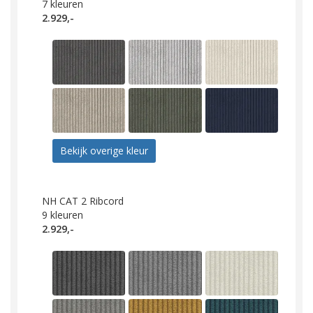
7
kleuren
2.929,-
Bekijk overige kleur
NH CAT 2 Ribcord
9
kleuren
2.929,-