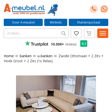
Over A-meubel
Winkels
Klantenportaal
9,2
10.000+
reviews
Home
banken
u-banken
Zwolle Ottomaan + 2 Zits +
Hoek Groot + 2 Zits (1x Relax)