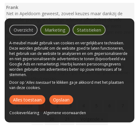
Frank
Net in Apeldoorn geweest, zoveel keuzes maar dankzij de
bijzonder prettige en kundige adviseur (dhr. Selim) de vele
mogelijkheden doorgenomen en toch de bank naar wens
Overzicht
Marketing
Statistieken
kunnen samenstellen, en niet onbelangrijk, ook tegen een zeer
acceptabele prijs.
A-meubel maakt gebruik van cookies en vergelijkbare technieken.
Een echte aanrader dus, mn complimenten
Deze worden gebruikt om de website goed te laten functioneren,
het gebruik van de website te analyseren en om gepersonaliseerde
en niet-gepersonaliseerde advertenties te tonen (bijvoorbeeld via
prodvijenie saitov po trafiky_hikr
Google Ads en remarketing). Hierbij kunnen persoonsgegevens
услуги продвижения seo рязань timoly.ru сеотика.рф <a
worden gebruikt om advertenties beter op jouw interesses af te
href=https://prodvizhenie-sajtov-po-trafiku1.ru/>prodvizhenie-
stemmen.
sajtov-po-trafiku1.ru</a> .
Door op ‘
Alles toestaan
’ te klikken ga je akkoord met het plaatsen
van deze cookies.
Alles toestaan
Opslaan
« Vorige
1
2
3
4
5
6
7
Cookieverklaring
Algemene voorwaarden
...
20
21
Volgende »