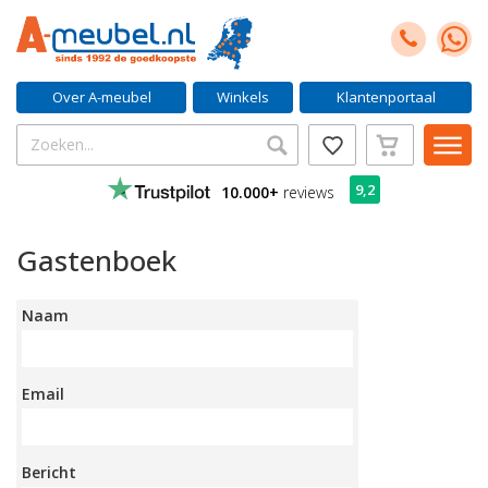
Over A-meubel
Winkels
Klantenportaal
9,2
10.000+
reviews
Gastenboek
Naam
Email
Bericht