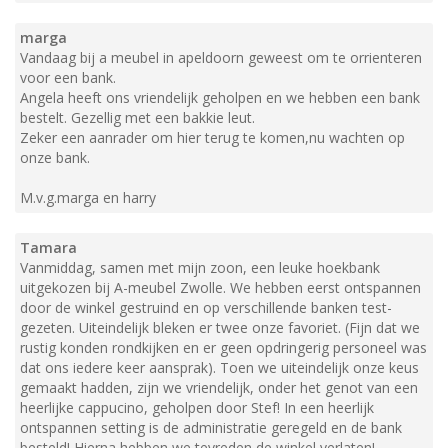
marga
Vandaag bij a meubel in apeldoorn geweest om te orrienteren
voor een bank.
Angela heeft ons vriendelijk geholpen en we hebben een bank
bestelt. Gezellig met een bakkie leut.
Zeker een aanrader om hier terug te komen,nu wachten op
onze bank.
M.v.g.marga en harry
Tamara
Vanmiddag, samen met mijn zoon, een leuke hoekbank
uitgekozen bij A-meubel Zwolle. We hebben eerst ontspannen
door de winkel gestruind en op verschillende banken test-
gezeten. Uiteindelijk bleken er twee onze favoriet. (Fijn dat we
rustig konden rondkijken en er geen opdringerig personeel was
dat ons iedere keer aansprak). Toen we uiteindelijk onze keus
gemaakt hadden, zijn we vriendelijk, onder het genot van een
heerlijke cappucino, geholpen door Stef! In een heerlijk
ontspannen setting is de administratie geregeld en de bank
besteld! Hierna hebben we tevreden de winkel verlaten!