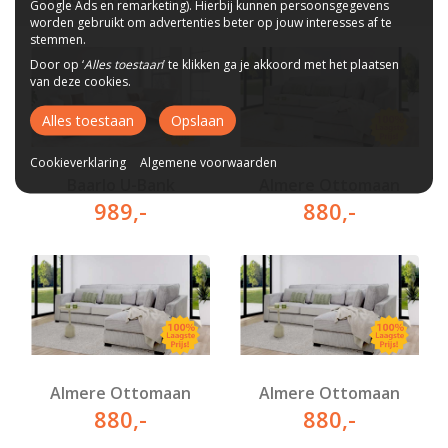
Google Ads en remarketing). Hierbij kunnen persoonsgegevens
worden gebruikt om advertenties beter op jouw interesses af te
stemmen.
Door op ‘
Alles toestaan
’ te klikken ga je akkoord met het plaatsen
van deze cookies.
Alles toestaan
Opslaan
Cookieverklaring
Algemene voorwaarden
Baarlo U-Bank
Almere Ottomaan
989
,-
880
,-
Almere Ottomaan
Almere Ottomaan
880
,-
880
,-