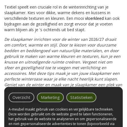
Textiel speelt een cruciale rol in de winterinrichting van je
slaapkamer. Kies voor dikke, warme dekens en kussens in
verschillende texturen en kleuren. Een mooi
vloerkleed
kan ook
bijdragen aan de gezelligheid en zorgt ervoor dat je voeten
warm blijven als je 's ochtends uit bed stapt.
De slaapkamer inrichten voor de winter van
2026/27
draait
om comfort, warmte en stijl. Door te kiezen voor duurzame
bedden en beddengoed van natuurlijke materialen, en door
gebruik te maken van warme kleuren en texturen, kun je een
knusse en uitnodigende ruimte creëren. Vergeet niet om
sfeer en gezelligheid toe te voegen met verlichting en
accessoires. Met deze tips maak je van jouw slaapkamer een
perfecte winteroase waar je elke nacht heerlijk kunt slapen.
Geniet van de winter en maak van je slaapkamer een plek van
rust en comfort!
Overzicht
Marketing
Statistieken
« Terug naar blog
A-meubel maakt gebruik van cookies en vergelijkbare technieken.
Deze worden gebruikt om de website goed te laten functioneren,
het gebruik van de website te analyseren en om gepersonaliseerde
en niet-gepersonaliseerde advertenties te tonen (bijvoorbeeld via
Willekeurige producten