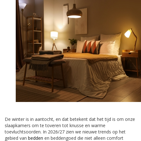
De winter is in aantocht, en dat betekent dat het tijd is om onze
slaapkamers om te toveren tot knusse en warme
toevluchtsoorden. In 2026/27 zien we nieuwe trends op het
gebied van
bedden
en beddengoed die niet alleen comfort