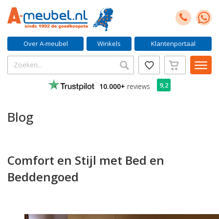
Over A-meubel
Winkels
Klantenportaal
9,2
10.000+
reviews
Blog
Comfort en Stijl met Bed en
Beddengoed