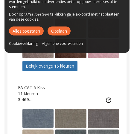
worden gebruikt om advertenties beter op jouw interesses af te
22
kleuren
stemmen.
3.195,-
Door op ‘
Alles toestaan
’ te klikken ga je akkoord met het plaatsen
van deze cookies.
Alles toestaan
Opslaan
Cookieverklaring
Algemene voorwaarden
Bekijk overige 16 kleuren
EA CAT 6 Kiss
11
kleuren
3.469,-