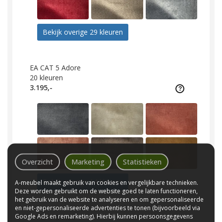
Bekijk overige 29 kleuren
EA CAT 5 Adore
20
kleuren
3.195,-
Overzicht
Marketing
Statistieken
Bekijk overige 14 kleuren
A-meubel maakt gebruik van cookies en vergelijkbare technieken.
Deze worden gebruikt om de website goed te laten functioneren,
het gebruik van de website te analyseren en om gepersonaliseerde
en niet-gepersonaliseerde advertenties te tonen (bijvoorbeeld via
Google Ads en remarketing). Hierbij kunnen persoonsgegevens
EA CAT 5 Ikoo