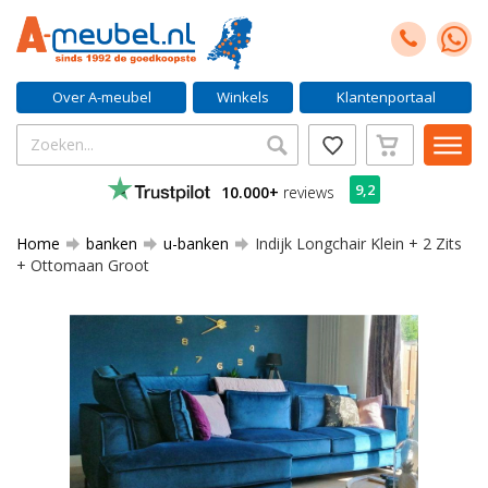
Over A-meubel
Winkels
Klantenportaal
9,2
10.000+
reviews
Home
banken
u-banken
Indijk Longchair Klein + 2 Zits
+ Ottomaan Groot