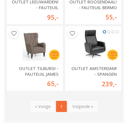
OUTLET LEEUWARDEN!
OUTLET ROOSENDAAL!
- FAUTEUIL
- FAUTEUIL BERMO
CHARLOTTE
55
,-
95
,-
OUTLET TILBURG! -
OUTLET AMSTERDAM!
FAUTEUIL JAMES
- SPANGEN
RELAXFAUTEUIL
65
,-
239
,-
« Vorige
1
Volgende »