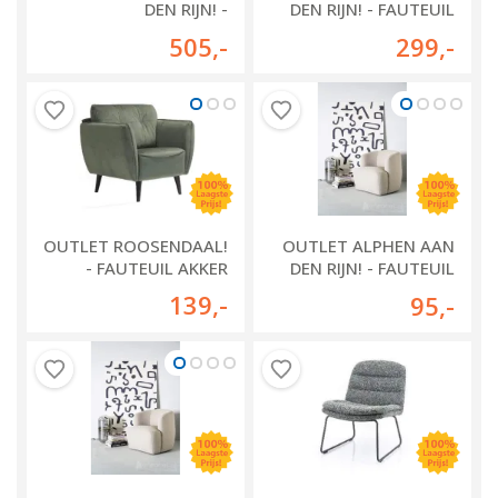
DEN RIJN! -
DEN RIJN! - FAUTEUIL
RELAXFAUTEUIL
PURMEREND
505
,-
299
,-
HEKENDORP
OUTLET ROOSENDAAL!
OUTLET ALPHEN AAN
- FAUTEUIL AKKER
DEN RIJN! - FAUTEUIL
CHARLOTTE
139
,-
95
,-