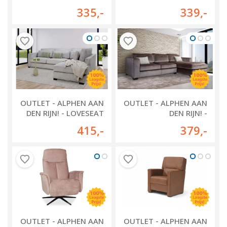
LELLENS MEDIUM
FAUTEUIL
335
,-
339
,-
OUTLET - ALPHEN AAN
OUTLET - ALPHEN AAN
DEN RIJN! - LOVESEAT
DEN RIJN! -
ALMERE
AMSTERDAM FAUTEUIL
415
,-
379
,-
XL
OUTLET - ALPHEN AAN
OUTLET - ALPHEN AAN