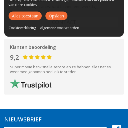
info@a-meubel.nl
van deze cookies.
24/7 bereikbaar, antwoord binnen een werkdag
Alles toestaan
Opslaan
CONTACT
Cookieverklaring
Algemene voorwaarden
Klanten beoordeling
9,2
Super mooie bank snelle service en ze hebben alles netjes
weer mee genomen heel dik te vreden
NIEUWSBRIEF