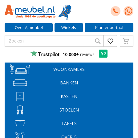
Over A-meubel
Winkels
Klantenportaal
9,2
10.000+
reviews
WOONKAMERS
BANKEN
KASTEN
STOELEN
TAFELS
OVERIG