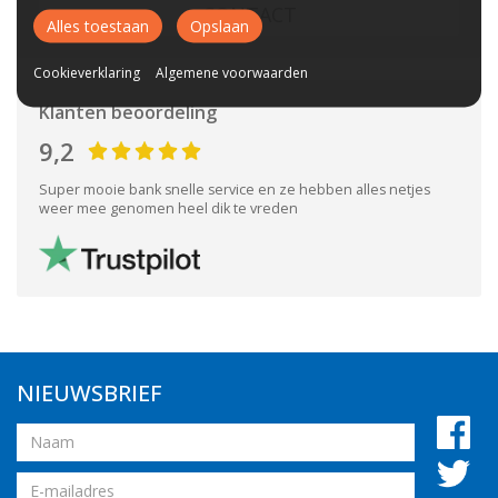
CONTACT
Alles toestaan
Opslaan
Cookieverklaring
Algemene voorwaarden
Klanten beoordeling
9,2
Super mooie bank snelle service en ze hebben alles netjes
weer mee genomen heel dik te vreden
NIEUWSBRIEF
Naam
Email