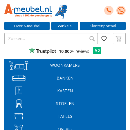
Over A-meubel
Winkels
Klantenportaal
9,2
10.000+
reviews
WOONKAMERS
BANKEN
KASTEN
STOELEN
TAFELS
OVERIG