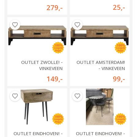
SALONTAFEL OVAAL
25
,-
279
,-
LYNN
OUTLET ZWOLLE! -
OUTLET AMSTERDAM!
VINKEVEEN
- VINKEVEEN
SALONTAFEL
SALONTAFEL
149
,-
99
,-
OUTLET EINDHOVEN! -
OUTLET EINDHOVEN! -