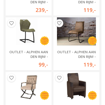
DEN RIJN! -
DEN RIJN! -
EETKAMERSTOEL
EETKAMERSTOEL SEDA
239
,-
119
,-
BLOKHUIZEN
OUTLET - ALPHEN AAN
OUTLET - ALPHEN AAN
DEN RIJN! -
DEN RIJN! -
EETKAMERSTOEL RIVA
EETKAMERSTOEL
99
,-
119
,-
PUTTEN