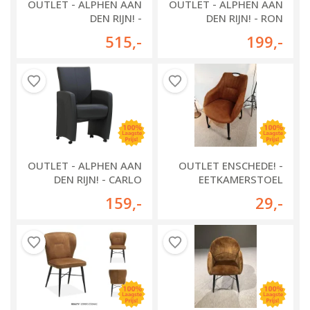
OUTLET - ALPHEN AAN
OUTLET - ALPHEN AAN
DEN RIJN! -
DEN RIJN! - RON
EETKAMERSTOEL
EETKAMERSTOEL MET
515
,-
199
,-
LEENS
HANDGREEP
OUTLET - ALPHEN AAN
OUTLET ENSCHEDE! -
DEN RIJN! - CARLO
EETKAMERSTOEL
EETKAMERSTOEL
NECTAR
159
,-
29
,-