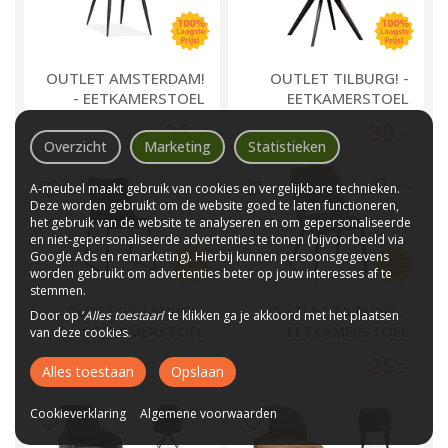
OUTLET AMSTERDAM!
OUTLET TILBURG! -
- EETKAMERSTOEL
EETKAMERSTOEL
BELIZE
RIVIERA
25
,-
39
,-
Overzicht
Marketing
Statistieken
A-meubel maakt gebruik van cookies en vergelijkbare technieken.
Deze worden gebruikt om de website goed te laten functioneren,
het gebruik van de website te analyseren en om gepersonaliseerde
en niet-gepersonaliseerde advertenties te tonen (bijvoorbeeld via
Google Ads en remarketing). Hierbij kunnen persoonsgegevens
worden gebruikt om advertenties beter op jouw interesses af te
stemmen.
OUTLET TILBURG! -
OUTLET TILBURG! -
Door op ‘
Alles toestaan
’ te klikken ga je akkoord met het plaatsen
EETKAMERSTOEL
EETKAMERSTOEL
van deze cookies.
BUNOL
CHLOE
25
,-
25
,-
Alles toestaan
Opslaan
Cookieverklaring
Algemene voorwaarden