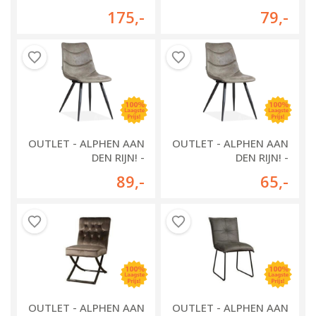
EETKAMERSTOEL
EETKAMERSTOEL
175
,-
79
,-
COMFY
PLUTO
OUTLET - ALPHEN AAN
OUTLET - ALPHEN AAN
DEN RIJN! -
DEN RIJN! -
EETKAMERSTOEL
EETKAMERSTOEL
89
,-
65
,-
MALDEN
CRAZY
OUTLET - ALPHEN AAN
OUTLET - ALPHEN AAN