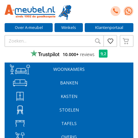
Over A-meubel
Winkels
Klantenportaal
9,2
10.000+
reviews
WOONKAMERS
BANKEN
KASTEN
STOELEN
TAFELS
OVERIG