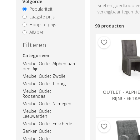
Volgorde
Snel en goedkoop een
Populariteit
verkrijgbaar tegen d
Laagste prijs
Hoogste prijs
90 producten
Alfabet
Filteren
Categorieën
Meubel Outlet Alphen aan
den Rijn
Meubel Outlet Zwolle
Meubel Outlet Tilburg
Meubel Outlet
OUTLET - ALPH
Roosendaal
RIJN! - EET
Meubel Outlet Nijmegen
Meubel Outlet
Leeuwarden
Meubel Outlet Enschede
Banken Outlet
Meubel Outlet