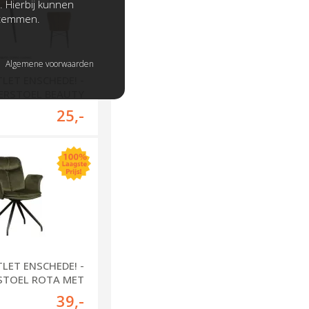
. Hierbij kunnen
stemmen.
Algemene voorwaarden
LET ENSCHEDE! -
ERSTOEL BEAUTY
25
,-
LET ENSCHEDE! -
STOEL ROTA MET
ARM
39
,-