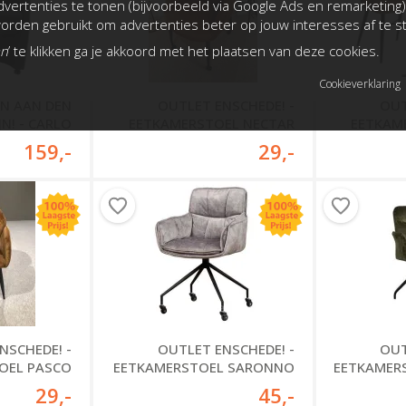
vertenties te tonen (bijvoorbeeld via Google Ads en remarketing)
rden gebruikt om advertenties beter op jouw interesses af te 
an
’ te klikken ga je akkoord met het plaatsen van deze cookies.
Cookieverklaring
EN AAN DEN
OUTLET ENSCHEDE! -
OUT
JN! - CARLO
EETKAMERSTOEL NECTAR
EETKAM
AMERSTOEL
159
,-
29
,-
OUT
NSCHEDE! -
OUTLET ENSCHEDE! -
EETKAMER
OEL PASCO
EETKAMERSTOEL SARONNO
29
,-
45
,-