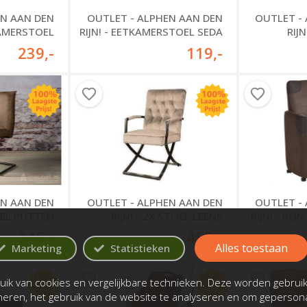
EN AAN DEN
OUTLET - ALPHEN AAN DEN
OUTLET -
KAMERSTOEL
RIJN! - EETKAMERSTOEL SEDA
RIJN
LOKHUIZEN
239
,-
119
,-
OUTLET -
EN AAN DEN
OUTLET - ALPHEN AAN DEN
RIJN! - RO
TOEL PUTTEN
RIJN! - 2X STOEL LEENS
245
,-
455
,-
Alles toestaan
Marketing
Statistieken
ik van cookies en vergelijkbare technieken. Deze worden gebrui
oneren, het gebruik van de website te analyseren en om gepersona