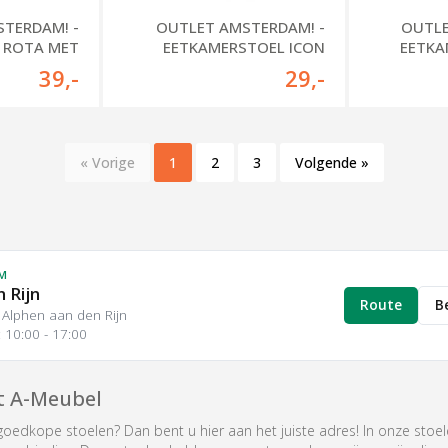
TERDAM! -
OUTLET AMSTERDAM! -
OUTLE
 ROTA MET
EETKAMERSTOEL ICON
EETKA
ARM
39
,-
29
,-
« Vorige
1
2
3
Volgende »
M
 Rijn
Route
B
H Alphen aan den Rijn
10:00 - 17:00
t A-Meubel
oedkope stoelen? Dan bent u hier aan het juiste adres! In onze stoel