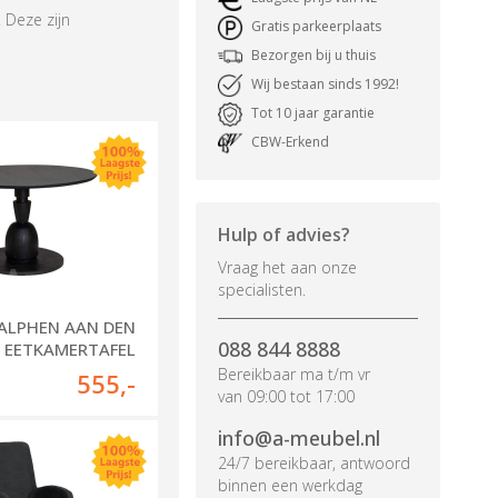
 Deze zijn
Gratis parkeerplaats
Bezorgen bij u thuis
Wij bestaan sinds 1992!
Tot 10 jaar garantie
CBW-Erkend
Hulp of advies?
Vraag het aan onze
specialisten.
 ALPHEN AAN DEN
088 844 8888
 - EETKAMERTAFEL
BRUNELLO
Bereikbaar ma t/m vr
555
,-
van 09:00 tot 17:00
info@a-meubel.nl
24/7 bereikbaar, antwoord
binnen een werkdag