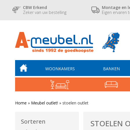
CBW Erkend
Montage en l
Zeker van uw bestelling
Eigen ervaren 
WOONKAMERS
BANKEN
Home
»
Meubel outlet!
»
stoelen outlet
Sorteren
STOELEN 