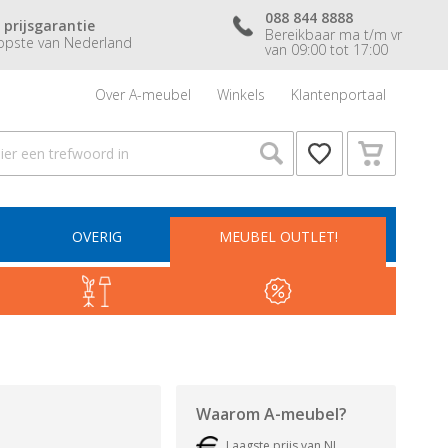
088 844 8888
 prijsgarantie
Bereikbaar ma t/m vr
pste van Nederland
van 09:00 tot 17:00
Over A-meubel
Winkels
Klantenportaal
OVERIG
MEUBEL OUTLET!
Waarom
A-meubel
?
Laagste prijs van NL