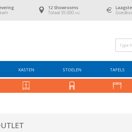
evering
12 Showrooms
Laagste
team
Totaal 35.000
Goedkoo
m2
KASTEN
STOELEN
TAFELS
OUTLET