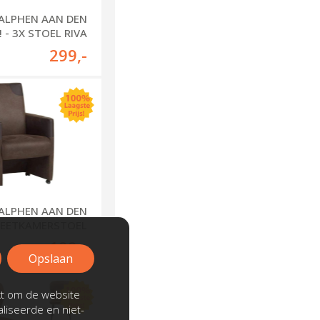
 ALPHEN AAN DEN
! - 3X STOEL RIVA
299
,-
 ALPHEN AAN DEN
N EETKAMERSTOEL
MET HANDGREEP
199
,-
Opslaan
kt om de website
liseerde en niet-