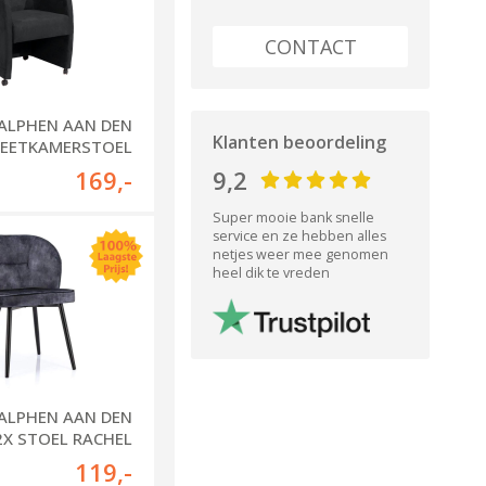
CONTACT
 ALPHEN AAN DEN
Klanten beoordeling
 - EETKAMERSTOEL
PAULO
169
,-
9,2
Super mooie bank snelle
service en ze hebben alles
netjes weer mee genomen
heel dik te vreden
 ALPHEN AAN DEN
- 2X STOEL RACHEL
119
,-