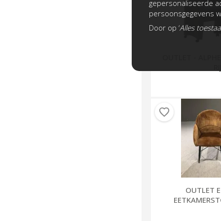
gepersonaliseerde ad
persoonsgegevens wo
Door op ‘
Alles toesta
OUTLET - ALPH
RI
EETK
OUTLET E
EETKAMERST