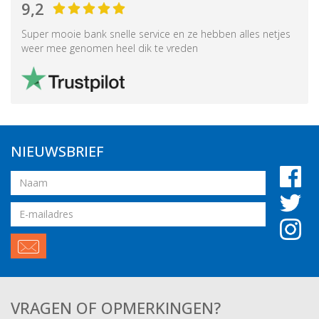
9,2
Super mooie bank snelle service en ze hebben alles netjes
weer mee genomen heel dik te vreden
NIEUWSBRIEF
Naam
Email
adres
VRAGEN OF OPMERKINGEN?