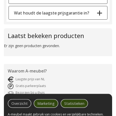
Wat houdt de laagste prijsgarantie in?
Laatst bekeken producten
Er zijn geen producten gevonden.
Waarom
A-meubel
?
Laagste prijs van NL
Gratis parkeerplaats
Bezorgen bij u thuis
Wij bestaan sinds 1992!
Overzicht
Marketing
Statistieken
Tot 10 jaar garantie
CBW-Erkend
A-meubel maakt gebruik van cookies en vergelijkbare technieken.