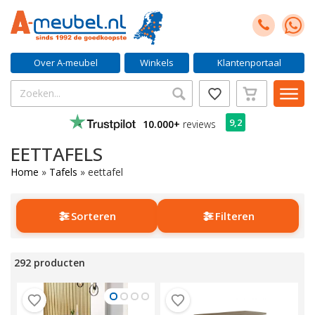
Over A-meubel
Winkels
Klantenportaal
9,2
10.000+
reviews
EETTAFELS
Home
»
Tafels
»
eettafel
Sorteren
Filteren
292 producten