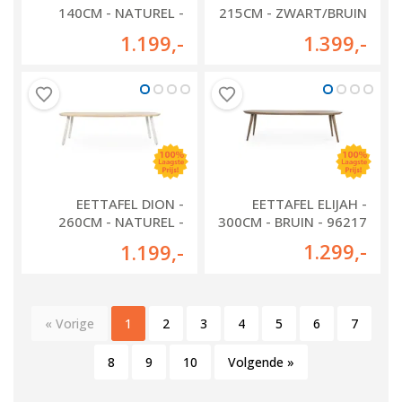
140CM - NATUREL -
215CM - ZWART/BRUIN
96250
- 96249
1.199
,-
1.399
,-
EETTAFEL DION -
EETTAFEL ELIJAH -
260CM - NATUREL -
300CM - BRUIN - 96217
96235
1.299
,-
1.199
,-
« Vorige
1
2
3
4
5
6
7
8
9
10
Volgende »