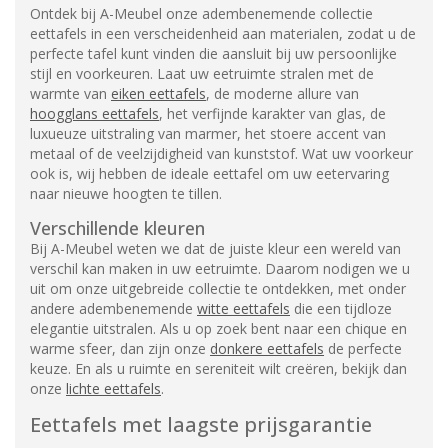
Ontdek bij A-Meubel onze adembenemende collectie
eettafels in een verscheidenheid aan materialen, zodat u de
perfecte tafel kunt vinden die aansluit bij uw persoonlijke
stijl en voorkeuren. Laat uw eetruimte stralen met de
warmte van
eiken eettafels
, de moderne allure van
hoogglans eettafels
, het verfijnde karakter van glas, de
luxueuze uitstraling van marmer, het stoere accent van
metaal of de veelzijdigheid van kunststof. Wat uw voorkeur
ook is, wij hebben de ideale eettafel om uw eetervaring
naar nieuwe hoogten te tillen.
Verschillende kleuren
Bij A-Meubel weten we dat de juiste kleur een wereld van
verschil kan maken in uw eetruimte. Daarom nodigen we u
uit om onze uitgebreide collectie te ontdekken, met onder
andere adembenemende
witte eettafels
die een tijdloze
elegantie uitstralen. Als u op zoek bent naar een chique en
warme sfeer, dan zijn onze
donkere eettafels
de perfecte
keuze. En als u ruimte en sereniteit wilt creëren, bekijk dan
onze
lichte eettafels
.
Eettafels met laagste prijsgarantie