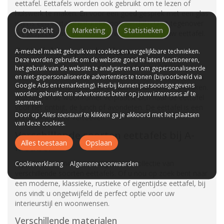
eettafel. Eettafels worden ook gebruikt om te lezen of
huiswerk te maken. En voor een goed gesprek met een glas
wijn is een eettafel natuurlijk ook geschikt. U zit tegenover
Overzicht
Marketing
Statistieken
uw gesprekspartners en heeft volop ruimte op uw eettafel.
Eettafel in open keuken
A-meubel maakt gebruik van cookies en vergelijkbare technieken.
Deze worden gebruikt om de website goed te laten functioneren,
Met een open keuken werkt de eettafel als verbinding
het gebruik van de website te analyseren en om gepersonaliseerde
en niet-gepersonaliseerde advertenties te tonen (bijvoorbeeld via
tussen de huiskamer en de keuken. De kreet "Aan tafel!" is
Google Ads en remarketing). Hierbij kunnen persoonsgegevens
bekend in vele huishoudens en komt vaak vanuit de keuken.
worden gebruikt om advertenties beter op jouw interesses af te
Iedereen in de woonkamer verplaatst zich naar de eettafel
stemmen.
voor het ontbijt, de lunch of avondeten. De eettafel is een
Door op ‘
Alles toestaan
’ te klikken ga je akkoord met het plaatsen
prima plek om te vertoeven.
van deze cookies.
Verschillende soorten eettafels bij A-
Alles toestaan
Opslaan
Meubel
Bij A-Meubel vindt u een uitgebreide collectie van
Cookieverklaring
Algemene voorwaarden
verschillende soorten eettafels. Of u nou op zoek bent naar
een moderne, klassieke, rustieke of eigentijdse eettafel, bij
ons vindt u ongetwijfeld de perfect optie voor uw
interieurstijl en woonwensen.
Verschillende materialen