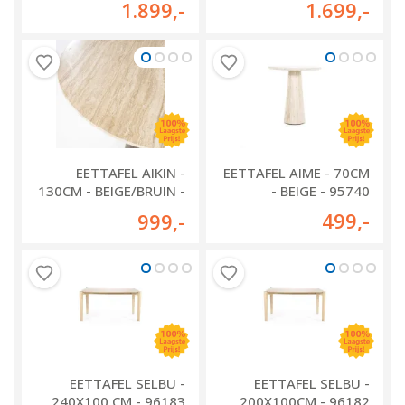
1.899
,-
1.699
,-
EETTAFEL AIKIN -
EETTAFEL AIME - 70CM
130CM - BEIGE/BRUIN -
- BEIGE - 95740
95811
499
,-
999
,-
EETTAFEL SELBU -
EETTAFEL SELBU -
240X100 CM - 96183
200X100CM - 96182