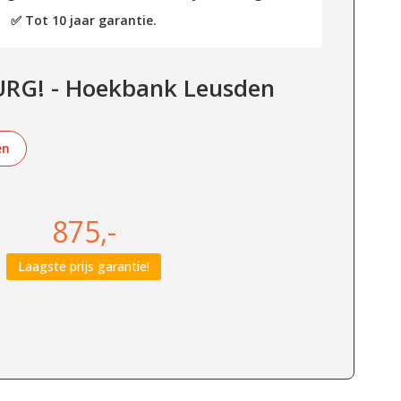
✅ Tot 10 jaar garantie.
RG! - Hoekbank Leusden
en
875,-
Laagste prijs garantie!