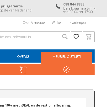
088 844 8888
 prijsgarantie
Bereikbaar ma t/m vr
pste van Nederland
van 09:00 tot 17:00
Over A-meubel
Winkels
Klantenportaal
OVERIG
MEUBEL OUTLET!
g 10% met iDEAL en de rest bij aflevering.