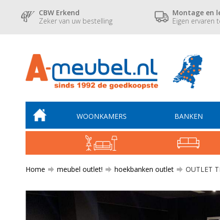
CBW Erkend
Montage en l
Zeker van uw bestelling
Eigen ervaren 
WOONKAMERS
BANKEN
Home
meubel outlet!
hoekbanken outlet
OUTLET TI