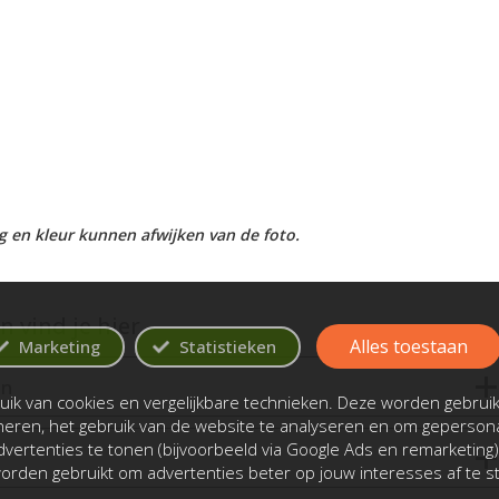
ing en kleur kunnen afwijken van de foto.
 vind je hier
Alles toestaan
Marketing
Statistieken
en
ik van cookies en vergelijkbare technieken. Deze worden gebrui
oneren, het gebruik van de website te analyseren en om gepersona
vertenties te tonen (bijvoorbeeld via Google Ads en remarketing)
rden gebruikt om advertenties beter op jouw interesses af te 