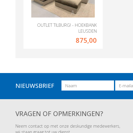
OUTLET TILBURG! - HOEKBANK
LEUSDEN
875,00
Naam
Email
NIEUWSBRIEF
adres
VRAGEN OF OPMERKINGEN?
Neem contact op met onze deskundige medewerkers,
wij staan graag tot uw dienst.