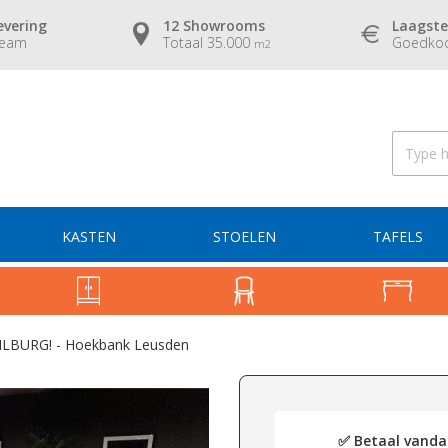
evering
12 Showrooms
Laagste
team
Totaal 35.000
Goedkoo
m2
KASTEN
STOELEN
TAFELS
LBURG! - Hoekbank Leusden
✅ Betaal vandaa