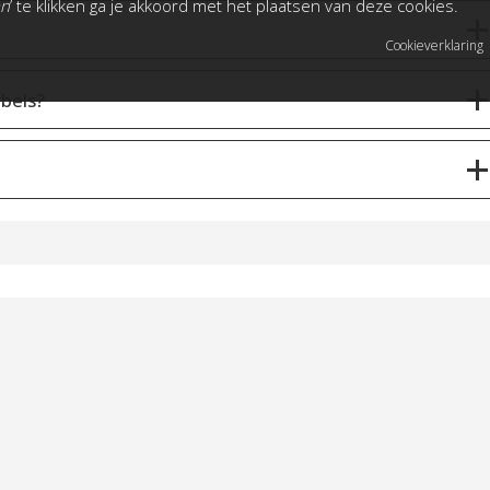
an
’ te klikken ga je akkoord met het plaatsen van deze cookies.
Cookieverklaring
bels?