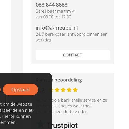
088 844 8888
Bereikbaar ma t/m vr
van 09:00 tot 17:00
info@a-meubel.nl
24/7 bereikbaar, antwoord binnen een
werkdag
CONTACT
Klanten beoordeling
9,2
Opslaan
Super mooie bank snelle service en ze
kt om de website
hebben alles netjes weer mee
liseerde en niet-
genomen heel dik te vreden
. Hierbij kunnen
stemmen.