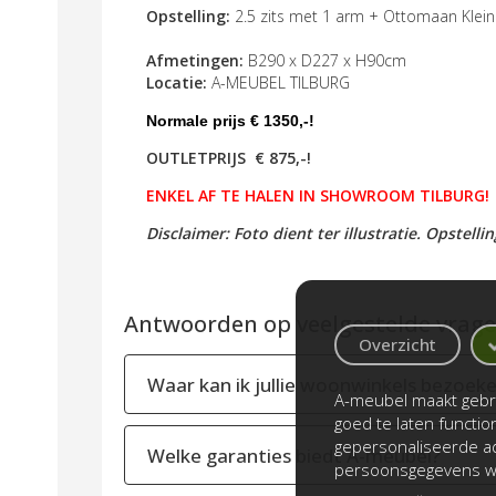
Opstelling:
2.5 zits met 1 arm + Ottomaan Klein
Afmetingen:
B290 x D227 x H90cm
Locatie:
A-MEUBEL TILBURG
Normale prijs € 1350,-!
OUTLETPRIJS € 875
,-!
ENKEL AF TE HALEN IN SHOWROOM TILBURG!
Disclaimer: Foto dient ter illustratie. Opstell
Antwoorden op veelgestelde vragen
Overzicht
Waar kan ik jullie woonwinkels bezoek
A-meubel maakt gebru
goed te laten functi
gepersonaliseerde ad
Welke garanties biedt A-meubel?
persoonsgegevens wo