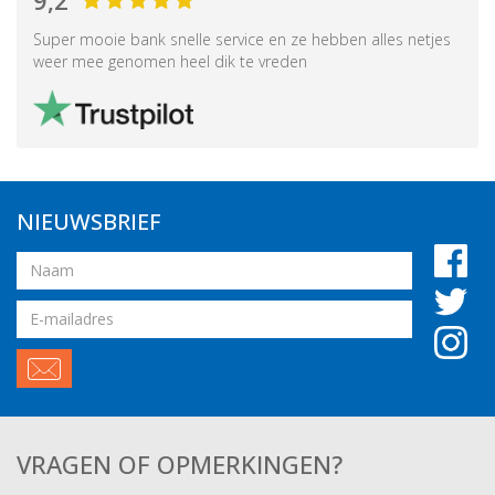
9,2
Super mooie bank snelle service en ze hebben alles netjes
weer mee genomen heel dik te vreden
NIEUWSBRIEF
Naam
Email
adres
VRAGEN OF OPMERKINGEN?