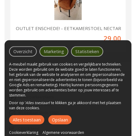
OUTLET ENSCHEDE! - EETKAMERSTOEL NECTAR
29,00
Overzicht
Marketing
Statistieken
A-meubel maakt gebruik van cookies en vergelijkbare technieken.
Deze worden gebruikt om de website goed te laten functioneren,
het gebruik van de website te analyseren en om gepersonaliseerde
Waarom
A-meubel
?
en niet-gepersonaliseerde advertenties te tonen (bijvoorbeeld via
Google Ads en remarketing). Hierbij kunnen persoonsgegevens
Laagste prijs van NL
worden gebruikt om advertenties beter op jouw interesses af te
stemmen.
Gratis parkeerplaats
Door op ‘
Alles toestaan
’ te klikken ga je akkoord met het plaatsen
Bezorgen bij u thuis
van deze cookies.
Wij bestaan sinds 1992!
Alles toestaan
Opslaan
Tot 10 jaar garantie
CBW-Erkend
Cookieverklaring
Algemene voorwaarden