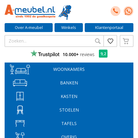
Over A-meubel
Winkels
Klantenportaal
9,2
10.000+
reviews
WOONKAMERS
BANKEN
KASTEN
STOELEN
TAFELS
OVERIG