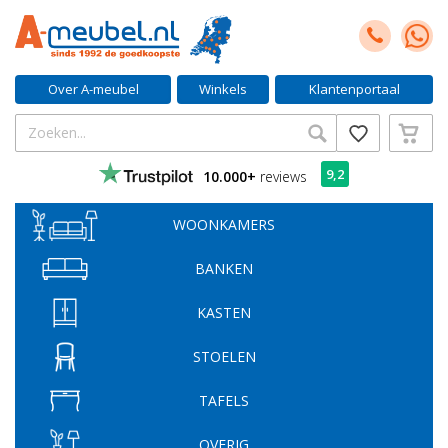
Over A-meubel
Winkels
Klantenportaal
9,2
10.000+
reviews
WOONKAMERS
BANKEN
KASTEN
STOELEN
TAFELS
OVERIG