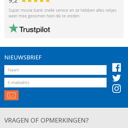
9,2
Super mooie bank snelle service en ze hebben alles netjes
weer mee genomen heel dik te vreden
NIEUWSBRIEF
Naam
Email
adres
VRAGEN OF OPMERKINGEN?