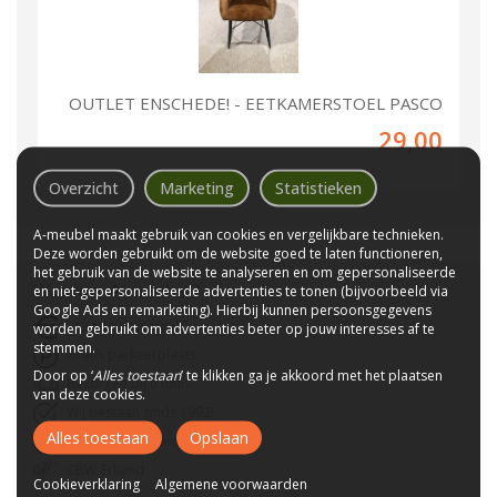
OUTLET ENSCHEDE! - EETKAMERSTOEL PASCO
29,00
Overzicht
Marketing
Statistieken
A-meubel maakt gebruik van cookies en vergelijkbare technieken.
Deze worden gebruikt om de website goed te laten functioneren,
het gebruik van de website te analyseren en om gepersonaliseerde
Waarom
A-meubel
?
en niet-gepersonaliseerde advertenties te tonen (bijvoorbeeld via
Google Ads en remarketing). Hierbij kunnen persoonsgegevens
Laagste prijs van NL
worden gebruikt om advertenties beter op jouw interesses af te
stemmen.
Gratis parkeerplaats
Door op ‘
Alles toestaan
’ te klikken ga je akkoord met het plaatsen
Bezorgen bij u thuis
van deze cookies.
Wij bestaan sinds 1992!
Alles toestaan
Opslaan
Tot 10 jaar garantie
CBW-Erkend
Cookieverklaring
Algemene voorwaarden